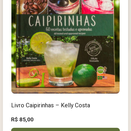
Copo para Caipirinha
R$
29,00
Ver opções
Livro Caipirinhas – Kelly Costa
R$
85,00