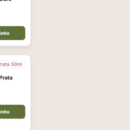
rinho
Prata
rinho