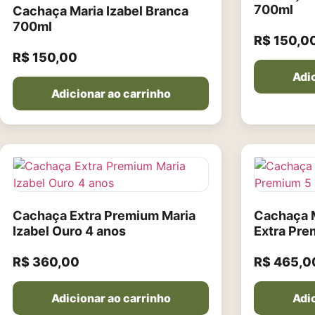
700ml
Cachaça Maria Izabel Branca
700ml
R$
150,0
R$
150,00
Adic
Adicionar ao carrinho
Cachaça Extra Premium Maria
Cachaça M
Izabel Ouro 4 anos
Extra Pre
R$
360,00
R$
465,0
Adicionar ao carrinho
Adic