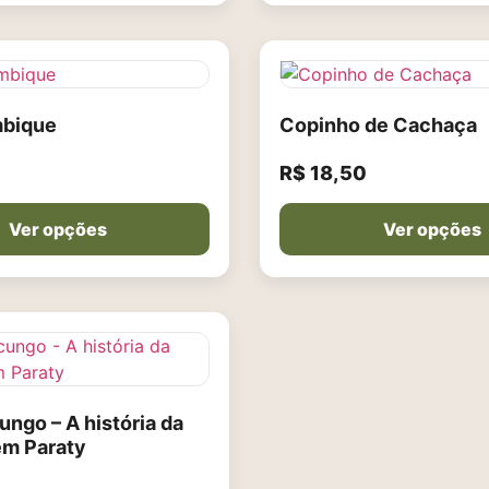
mbique
Copinho de Cachaça
R$
18,50
Ver opções
Ver opções
ungo – A história da
em Paraty