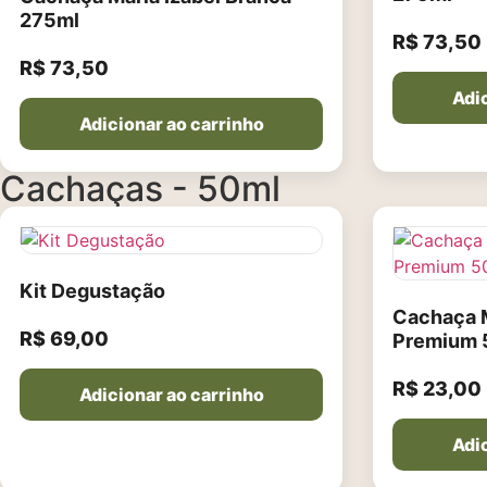
275ml
R$
73,50
R$
73,50
Adic
Adicionar ao carrinho
Cachaças - 50ml
Kit Degustação
Cachaça M
R$
69,00
Premium 
R$
23,00
Adicionar ao carrinho
Adic